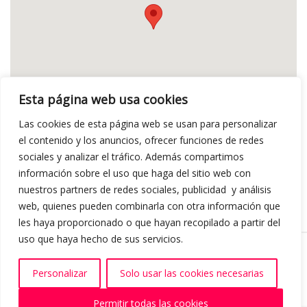
Esta página web usa cookies
Las cookies de esta página web se usan para personalizar
el contenido y los anuncios, ofrecer funciones de redes
sociales y analizar el tráfico. Además compartimos
información sobre el uso que haga del sitio web con
nuestros partners de redes sociales, publicidad y análisis
web, quienes pueden combinarla con otra información que
les haya proporcionado o que hayan recopilado a partir del
uso que haya hecho de sus servicios.
Dirección:
C/ Mariano Soler Olmos 36 Bajo, Elche, Alicante
Teléfono:
+34 966
62 40 08
Email:
info@proyectable.com
Copyright ©
2024
Proyectable. All
Personalizar
Solo usar las cookies necesarias
Rights Reserved.
Aviso Legal.
Política de Cookies.
Permitir todas las cookies