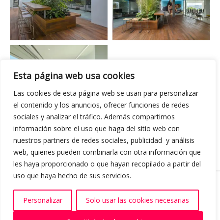
Esta página web usa cookies
Las cookies de esta página web se usan para personalizar
el contenido y los anuncios, ofrecer funciones de redes
sociales y analizar el tráfico. Además compartimos
información sobre el uso que haga del sitio web con
nuestros partners de redes sociales, publicidad y análisis
web, quienes pueden combinarla con otra información que
les haya proporcionado o que hayan recopilado a partir del
uso que haya hecho de sus servicios.
Dirección:
C/ Mariano Soler Olmos 36 Bajo, Elche, Alicante
Teléfono:
+34 966
62 40 08
Email:
info@proyectable.com
Copyright ©
2024
Proyectable. All
Personalizar
Solo usar las cookies necesarias
Rights Reserved.
Aviso Legal.
Política de Cookies.